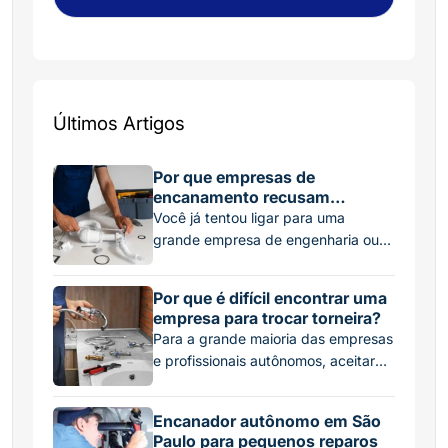
Últimos Artigos
Por que empresas de
encanamento recusam
pequenos serviços?
Você já tentou ligar para uma
grande empresa de engenharia ou
manutenção para consertar um
simples vazamento na descarga ou
Por que é difícil encontrar uma
trocar uma torneira pingando, e
empresa para trocar torneira?
recebeu um “não” ou um orçamento
Para a grande maioria das empresas
absurdamente alto? Essa é uma
e profissionais autônomos, aceitar
situação frustrante, mas muito
esse tipo de serviço pelo preço
comum. No mercado de hidráulica,
baixo que o cliente espera pagar
existe uma linha clara entre o que as
Encanador autônomo em São
simplesmente não fecha a conta. O
grandes corporações […]
Paulo para pequenos reparos