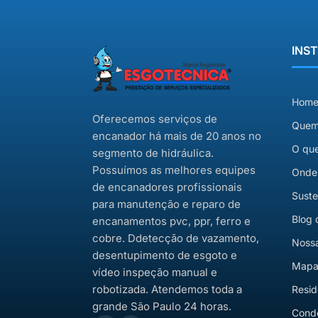
INS
Hom
Oferecemos serviços de
Quem
encanador há mais de 20 anos no
O qu
segmento de hidráulica.
Possuímos as melhores equipes
Onde
de encanadores profissionais
Suste
para manutenção e reparo de
Blog 
encanamentos pvc, ppr, ferro e
cobre. Ddetecção de vazamento,
Nossa
desentupimento de esgoto e
Mapa 
vídeo inspeção manual e
robotizada. Atendemos toda a
Resid
grande São Paulo 24 horas.
Cond