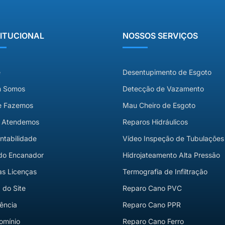
TITUCIONAL
NOSSOS SERVIÇOS
e
Desentupimento de Esgoto
 Somos
Detecção de Vazamento
e Fazemos
Mau Cheiro de Esgoto
 Atendemos
Reparos Hidráulicos
ntabilidade
Vídeo Inspeção de Tubulações
do Encanador
Hidrojateamento Alta Pressão
s Licenças
Termografia de Infiltração
do Site
Reparo Cano PVC
ência
Reparo Cano PPR
omínio
Reparo Cano Ferro