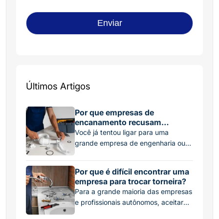
Últimos Artigos
Por que empresas de
encanamento recusam
pequenos serviços?
Você já tentou ligar para uma
grande empresa de engenharia ou
manutenção para consertar um
simples vazamento na descarga ou
Por que é difícil encontrar uma
trocar uma torneira pingando, e
empresa para trocar torneira?
recebeu um “não” ou um orçamento
Para a grande maioria das empresas
absurdamente alto? Essa é uma
e profissionais autônomos, aceitar
situação frustrante, mas muito
esse tipo de serviço pelo preço
comum. No mercado de hidráulica,