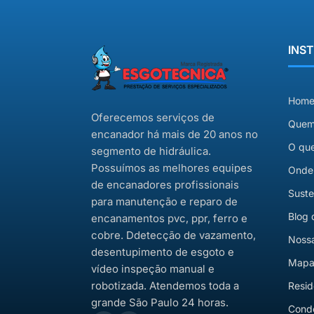
INS
Hom
Oferecemos serviços de
Quem
encanador há mais de 20 anos no
O qu
segmento de hidráulica.
Possuímos as melhores equipes
Onde
de encanadores profissionais
Suste
para manutenção e reparo de
Blog 
encanamentos pvc, ppr, ferro e
cobre. Ddetecção de vazamento,
Nossa
desentupimento de esgoto e
Mapa 
vídeo inspeção manual e
robotizada. Atendemos toda a
Resid
grande São Paulo 24 horas.
Cond