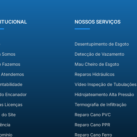
TITUCIONAL
NOSSOS SERVIÇOS
e
Desentupimento de Esgoto
 Somos
Detecção de Vazamento
e Fazemos
Mau Cheiro de Esgoto
 Atendemos
Reparos Hidráulicos
ntabilidade
Vídeo Inspeção de Tubulações
do Encanador
Hidrojateamento Alta Pressão
s Licenças
Termografia de Infiltração
do Site
Reparo Cano PVC
ência
Reparo Cano PPR
omínio
Reparo Cano Ferro