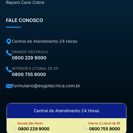
Reparo Cano Cobre
FALE CONOSCO
Central de Atendimento 24 Horas
GRANDE SÃO PAULO:
0800 229 9000
INTERIOR E LITORAL DE SP:
0800 755 9000
formulario@esgotecnica.com.br
Central de Atendimento 24 Horas
©2026 Todos os Direitos Reservados — Esgotécnica |
Formas
de Pagamento
|
Política de Cookies
|
Política de Privacidade
Grande São Paulo
Interior e Litoral de SP
0800 229 9000
0800 755 9000
Emergência: 0800 229 9000