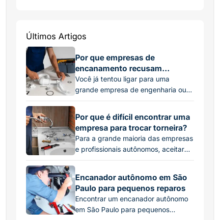
Últimos Artigos
Por que empresas de
encanamento recusam
pequenos serviços?
Você já tentou ligar para uma
grande empresa de engenharia ou
manutenção para consertar um
simples vazamento na descarga ou
Por que é difícil encontrar uma
trocar uma torneira pingando, e
empresa para trocar torneira?
recebeu um “não” ou um orçamento
Para a grande maioria das empresas
absurdamente alto? Essa é uma
e profissionais autônomos, aceitar
situação frustrante, mas muito
esse tipo de serviço pelo preço
comum. No mercado de hidráulica,
baixo que o cliente espera pagar
existe uma linha clara entre o que as
Encanador autônomo em São
simplesmente não fecha a conta. O
grandes corporações […]
Paulo para pequenos reparos
Custo Invisível do Deslocamento
Encontrar um encanador autônomo
Quando um cliente pensa na troca
em São Paulo para pequenos
de uma torneira, ele imagina um