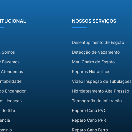
TITUCIONAL
NOSSOS SERVIÇOS
e
Desentupimento de Esgoto
 Somos
Detecção de Vazamento
e Fazemos
Mau Cheiro de Esgoto
 Atendemos
Reparos Hidráulicos
ntabilidade
Vídeo Inspeção de Tubulações
do Encanador
Hidrojateamento Alta Pressão
s Licenças
Termografia de Infiltração
do Site
Reparo Cano PVC
ência
Reparo Cano PPR
omínio
Reparo Cano Ferro