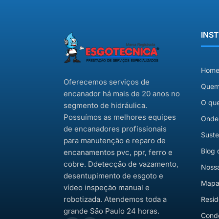
INS
Hom
Oferecemos serviços de
Quem
encanador há mais de 20 anos no
O qu
segmento de hidráulica.
Possuímos as melhores equipes
Onde
de encanadores profissionais
Suste
para manutenção e reparo de
Blog 
encanamentos pvc, ppr, ferro e
cobre. Ddetecção de vazamento,
Nossa
desentupimento de esgoto e
Mapa 
vídeo inspeção manual e
robotizada. Atendemos toda a
Resid
grande São Paulo 24 horas.
Cond