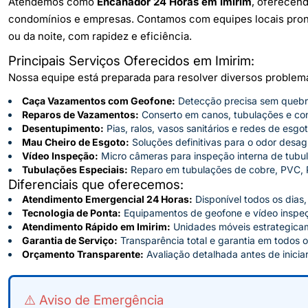
Atendemos como
Encanador 24 Horas em Imirim
, oferecend
condomínios e empresas. Contamos com equipes locais pronta
ou da noite, com rapidez e eficiência.
Principais Serviços Oferecidos em Imirim:
Nossa equipe está preparada para resolver diversos proble
Caça Vazamentos com Geofone:
Detecção precisa sem quebr
Reparos de Vazamentos:
Conserto em canos, tubulações e cone
Desentupimento:
Pias, ralos, vasos sanitários e redes de esgot
Mau Cheiro de Esgoto:
Soluções definitivas para o odor desag
Vídeo Inspeção:
Micro câmeras para inspeção interna de tubul
Tubulações Especiais:
Reparo em tubulações de cobre, PVC, 
Diferenciais que oferecemos:
Atendimento Emergencial 24 Horas:
Disponível todos os dias,
Tecnologia de Ponta:
Equipamentos de geofone e vídeo inspe
Atendimento Rápido em Imirim:
Unidades móveis estrategica
Garantia de Serviço:
Transparência total e garantia em todos o
Orçamento Transparente:
Avaliação detalhada antes de iniciar
⚠️ Aviso de Emergência