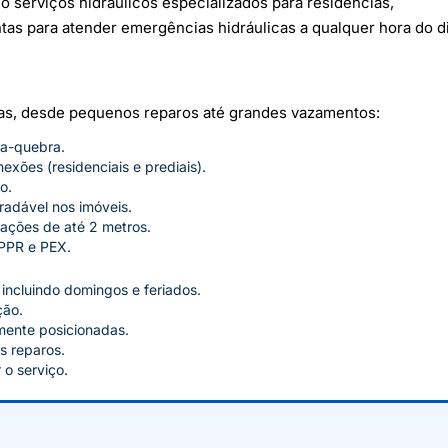
o serviços hidráulicos especializados para residências,
s para atender emergências hidráulicas a qualquer hora do d
mas, desde pequenos reparos até grandes vazamentos:
a-quebra.
xões (residenciais e prediais).
o.
radável nos imóveis.
ações de até 2 metros.
PPR e PEX.
 incluindo domingos e feriados.
ção.
mente posicionadas.
s reparos.
 o serviço.