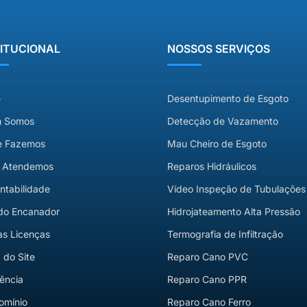
TITUCIONAL
NOSSOS SERVIÇOS
e
Desentupimento de Esgoto
 Somos
Detecção de Vazamento
e Fazemos
Mau Cheiro de Esgoto
 Atendemos
Reparos Hidráulicos
ntabilidade
Vídeo Inspeção de Tubulações
do Encanador
Hidrojateamento Alta Pressão
s Licenças
Termografia de Infiltração
do Site
Reparo Cano PVC
ência
Reparo Cano PPR
omínio
Reparo Cano Ferro