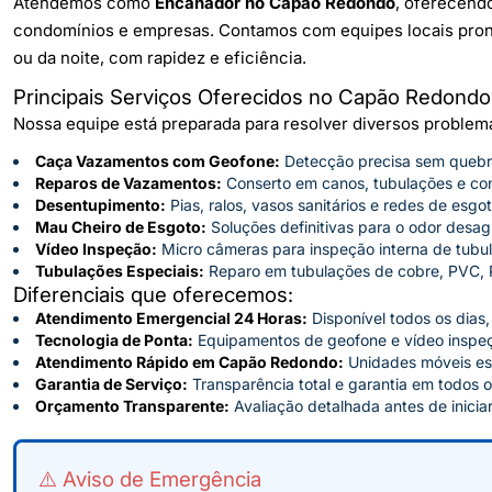
Atendemos como
Encanador no Capão Redondo
, oferecendo
condomínios e empresas. Contamos com equipes locais pronta
ou da noite, com rapidez e eficiência.
Principais Serviços Oferecidos no Capão Redondo
Nossa equipe está preparada para resolver diversos proble
Caça Vazamentos com Geofone:
Detecção precisa sem quebr
Reparos de Vazamentos:
Conserto em canos, tubulações e cone
Desentupimento:
Pias, ralos, vasos sanitários e redes de esgot
Mau Cheiro de Esgoto:
Soluções definitivas para o odor desag
Vídeo Inspeção:
Micro câmeras para inspeção interna de tubul
Tubulações Especiais:
Reparo em tubulações de cobre, PVC, 
Diferenciais que oferecemos:
Atendimento Emergencial 24 Horas:
Disponível todos os dias,
Tecnologia de Ponta:
Equipamentos de geofone e vídeo inspe
Atendimento Rápido em Capão Redondo:
Unidades móveis es
Garantia de Serviço:
Transparência total e garantia em todos o
Orçamento Transparente:
Avaliação detalhada antes de iniciar
⚠️ Aviso de Emergência