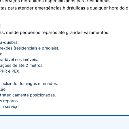
 serviços hidráulicos especializados para residências,
s para atender emergências hidráulicas a qualquer hora do d
:
mas, desde pequenos reparos até grandes vazamentos:
a-quebra.
xões (residenciais e prediais).
o.
radável nos imóveis.
ações de até 2 metros.
PPR e PEX.
 incluindo domingos e feriados.
ção.
trategicamente posicionadas.
s reparos.
 o serviço.