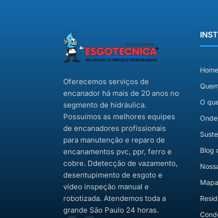
INS
Hom
Oferecemos serviços de
Quem
encanador há mais de 20 anos no
O qu
segmento de hidráulica.
Possuímos as melhores equipes
Onde
de encanadores profissionais
Suste
para manutenção e reparo de
Blog 
encanamentos pvc, ppr, ferro e
cobre. Ddetecção de vazamento,
Nossa
desentupimento de esgoto e
Mapa 
vídeo inspeção manual e
robotizada. Atendemos toda a
Resid
grande São Paulo 24 horas.
Cond