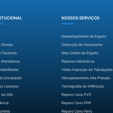
TITUCIONAL
NOSSOS SERVIÇOS
e
Desentupimento de Esgoto
 Somos
Detecção de Vazamento
e Fazemos
Mau Cheiro de Esgoto
 Atendemos
Reparos Hidráulicos
ntabilidade
Vídeo Inspeção de Tubulações
do Encanador
Hidrojateamento Alta Pressão
s Licenças
Termografia de Infiltração
do Site
Reparo Cano PVC
ência
Reparo Cano PPR
omínio
Reparo Cano Ferro