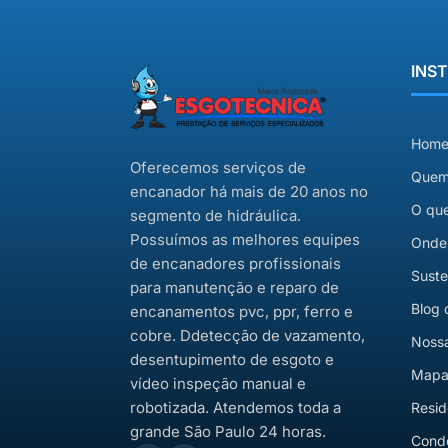
INS
Hom
Oferecemos serviços de
Quem
encanador há mais de 20 anos no
O qu
segmento de hidráulica.
Possuímos as melhores equipes
Onde
de encanadores profissionais
Suste
para manutenção e reparo de
Blog 
encanamentos pvc, ppr, ferro e
cobre. Ddetecção de vazamento,
Nossa
desentupimento de esgoto e
Mapa 
vídeo inspeção manual e
robotizada. Atendemos toda a
Resid
grande São Paulo 24 horas.
Cond