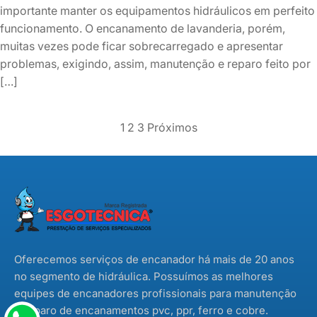
importante manter os equipamentos hidráulicos em perfeito
funcionamento. O encanamento de lavanderia, porém,
muitas vezes pode ficar sobrecarregado e apresentar
problemas, exigindo, assim, manutenção e reparo feito por
[…]
Paginação
1
2
3
Próximos
dos
conteúdos
Oferecemos serviços de encanador há mais de 20 anos
no segmento de hidráulica. Possuímos as melhores
equipes de encanadores profissionais para manutenção
e reparo de encanamentos pvc, ppr, ferro e cobre.